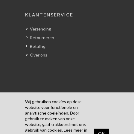
KLANTENSERVICE
Verzending
Retourneren
Betaling
Over ons
Wij gebruiken cookies op deze
website voor functionele en
analytische doeleinden. Door
Copyrights © 2018 Alle rechten
gebruik te maken van onze
voorbehouden door Kunst Door Pascale.
website, gaat u akkoord met ons
Algemene Voorwaarden
/
Privacyverklaring
gebruik van cookies. Lees meer in
OK