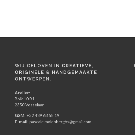
WIJ GELOVEN IN
CREATIEVE
,
ORIGINELE
&
HANDGEMAAKTE
ONTWERPEN.
Atelier:
Bolk 10 B1
2350 Vosselaar
GSM:
+32 489 63 58 19
E-mail:
pascale.molenberghs@gmail.com