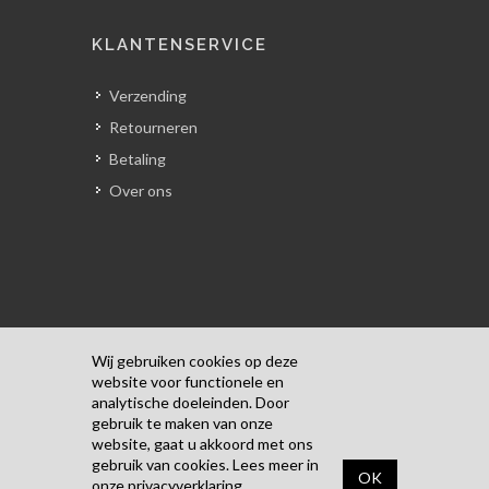
KLANTENSERVICE
Verzending
Retourneren
Betaling
Over ons
Wij gebruiken cookies op deze
website voor functionele en
analytische doeleinden. Door
Copyrights © 2018 Alle rechten
gebruik te maken van onze
voorbehouden door Kunst Door Pascale.
website, gaat u akkoord met ons
Algemene Voorwaarden
/
Privacyverklaring
gebruik van cookies. Lees meer in
OK
onze
privacyverklaring
.