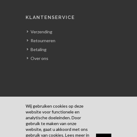
KLANTENSERVICE
Verzending
Retourneren
Betaling
Over ons
Wij gebruiken cookies op deze
website voor functionele en
analytische doeleinden. Door
Copyrights © 2018 Alle rechten
gebruik te maken van onze
voorbehouden door Kunst Door Pascale.
website, gaat u akkoord met ons
Algemene Voorwaarden
/
Privacyverklaring
gebruik van cookies. Lees meer in