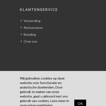
KLANTENSERVICE
Verzending
Retourneren
Betaling
Over ons
Wij gebruiken cookies op deze
website voor functionele en
analytische doeleinden. Door
Copyrights © 2018 Alle rechten
gebruik te maken van onze
voorbehouden door Kunst Door Pascale.
website, gaat u akkoord met ons
Algemene Voorwaarden
/
Privacyverklaring
gebruik van cookies. Lees meer in
OK
onze
privacyverklaring
.