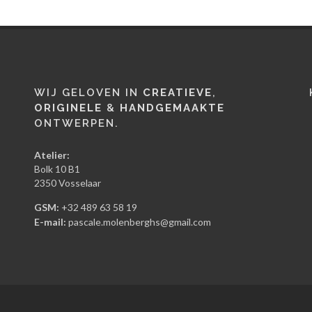
WIJ GELOVEN IN
CREATIEVE
,
ORIGINELE
&
HANDGEMAAKTE
ONTWERPEN.
Atelier:
Bolk 10 B1
2350 Vosselaar
GSM:
+32 489 63 58 19
E-mail:
pascale.molenberghs@gmail.com