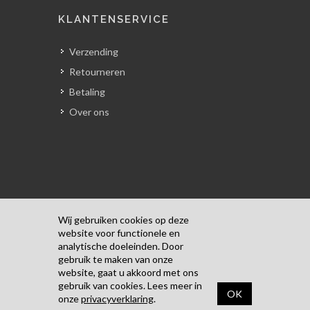
KLANTENSERVICE
Verzending
Retourneren
Betaling
Over ons
Wij gebruiken cookies op deze
website voor functionele en
analytische doeleinden. Door
Copyrights © 2018 Alle rechten
gebruik te maken van onze
voorbehouden door Kunst Door Pascale.
website, gaat u akkoord met ons
Algemene Voorwaarden
/
Privacyverklaring
gebruik van cookies. Lees meer in
OK
onze
privacyverklaring
.